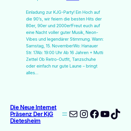
Einladung zur KJG-Party! Ein Hoch auf
die 90’s, wir feiern die besten Hits der
80er, 90er und 2000er!Freut euch auf
eine Nacht voller guter Musik, Neon-
Vibes und legendärer Stimmung. Wann:
Samstag, 15. NovemberWo: Hanauer
Str. 17Ab: 19:00 Uhr Ab 16 Jahren + Mutti
Zettel Ob Retro-Outfit, Tanzschuhe
oder einfach nur gute Laune – bringt
alles…
Die Neue Internet
E-Mail
Instagram
Faceboo
YouTu
TikT
Präsenz Der KjG
Dietesheim