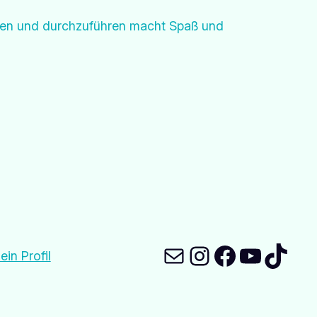
nen und durchzuführen macht Spaß und
E-Mail
Instagram
Faceboo
YouTu
TikT
ein Profil