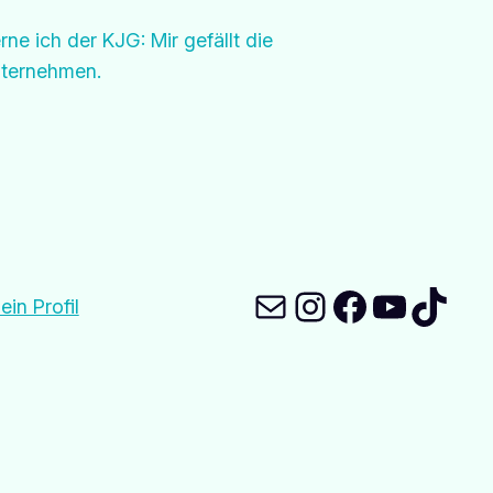
ne ich der KJG: Mir gefällt die
nternehmen.
E-Mail
Instagram
Faceboo
YouTu
TikT
ein Profil