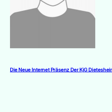
Die Neue Internet Präsenz Der KjG Dieteshe