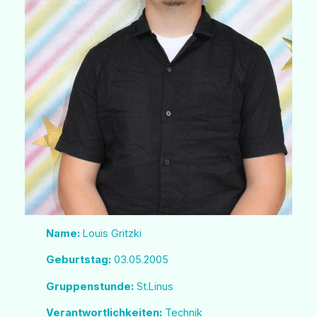
Name:
Louis Gritzki
Geburtstag:
03.05.2005
Gruppenstunde:
St.Linus
Verantwortlichkeiten:
Technik