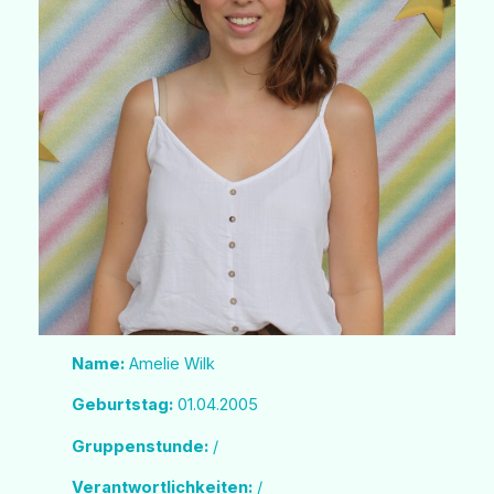
Name:
Amelie Wilk
Geburtstag:
01.04.2005
Gruppenstunde:
/
Verantwortlichkeiten:
/